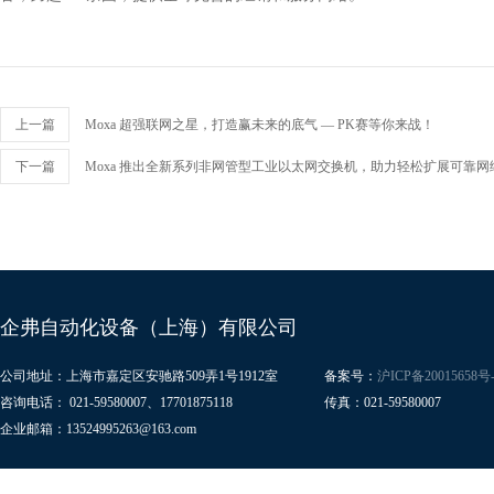
上一篇
Moxa 超强联网之星，打造赢未来的底气 — PK赛等你来战！
下一篇
Moxa 推出全新系列非网管型工业以太网交换机，助力轻松扩展可靠网
企弗自动化设备（上海）有限公司
公司地址：上海市嘉定区安驰路509弄1号1912室
备案号：
沪ICP备20015658号-
咨询电话： 021-59580007、17701875118
传真：021-59580007
企业邮箱：13524995263@163.com