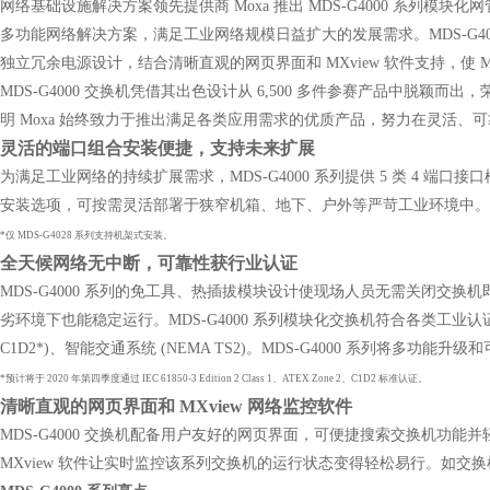
网络基础设施解决方案领先提供商 Moxa 推出 MDS-G4000 系
多功能网络解决方案，满足工业网络规模日益扩大的发展需求。MDS-G
独立冗余电源设计，结合清晰直观的网页界面和 MXview 软件支持，使 
MDS-G4000 交换机凭借其出色设计从 6,500 多件参赛产品中脱
明 Moxa 始终致力于推出满足各类应用需求的优质产品，努力在灵活、
灵活的端口组合安装便捷，支持未来扩展
为满足工业网络的持续扩展需求，MDS-G4000 系列提供 5 类 4 端
安装选项，可按需灵活部署于狭窄机箱、地下、户外等严苛工业环境中。
*仅 MDS-G4028 系列支持机架式安装。
全天候网络无中断，可靠性获行业认证
MDS-G4000 系列的免工具、热插拔模块设计使现场人员无需关闭交
劣环境下也能稳定运行。MDS-G4000 系列模块化交换机符合各类工业认证的严格要求
C1D2*)、智能交通系统 (NEMA TS2)。MDS-G4000 系列将
*预计将于 2020 年第四季度通过 IEC 61850-3 Edition 2 Class 1、ATEX Zone 2、C1D2 标准认证。
清晰直观的网页界面和 MXview 网络监控软件
MDS-G4000 交换机配备用户友好的网页界面，可便捷搜索交换机功能
MXview 软件让实时监控该系列交换机的运行状态变得轻松易行。如交